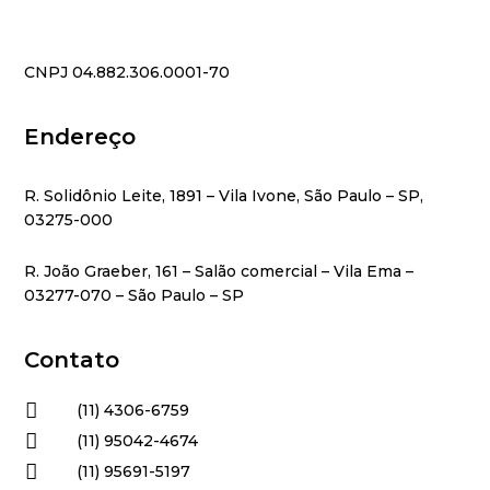
CNPJ 04.882.306.0001-70
Endereço
R. Solidônio Leite, 1891 – Vila Ivone, São Paulo – SP,
03275-000
R. João Graeber, 161 – Salão comercial – Vila Ema –
03277-070 – São Paulo – SP
Contato

(11) 4306-6759

(11) 95042-4674

(11) 95691-5197