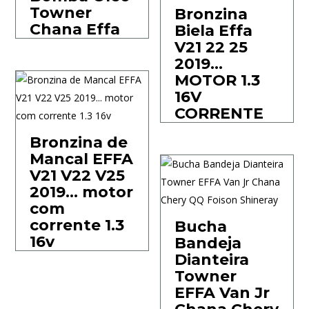
Towner
Bronzina
Chana Effa
Biela Effa
V21 22 25
2019…
MOTOR 1.3
16V
CORRENTE
Bronzina de
Mancal EFFA
V21 V22 V25
2019… motor
com
corrente 1.3
Bucha
16v
Bandeja
Dianteira
Towner
EFFA Van Jr