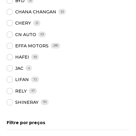
BYD
15
CHANA CHANGAN
53
CHERY
21
CN AUTO
63
EFFA MOTORS
280
HAFEI
93
JAC
4
LIFAN
72
RELY
47
SHINERAY
110
Filtre por preços