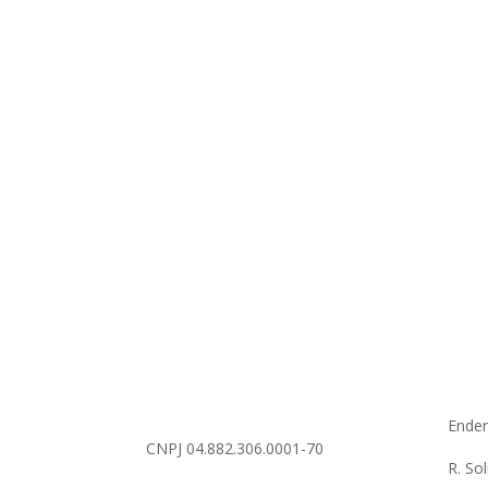
Ende
CNPJ 04.882.306.0001-70
R. So