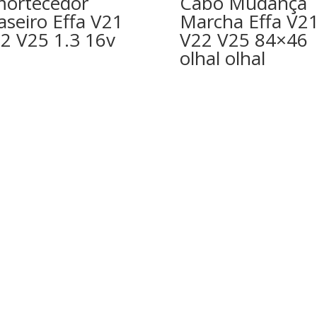
ortecedor
Cabo Mudança
aseiro Effa V21
Marcha Effa V2
2 V25 1.3 16v
V22 V25 84×46
olhal olhal