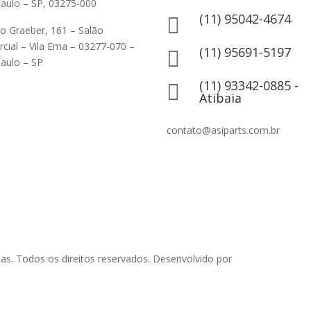
aulo – SP, 03275-000
(11) 95042-4674

ão Graeber, 161 – Salão
cial – Vila Ema – 03277-070 –
(11) 95691-5197

aulo – SP
(11) 93342-0885 -

Atibaia
contato@asiparts.com.br
as. Todos os direitos reservados. Desenvolvido por