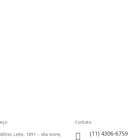
reço
Contato
(11) 4306-6759

lidônio Leite, 1891 – Vila Ivone,