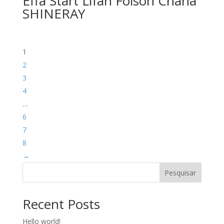
Effa Start Lifan Foison Chana
SHINERAY
1
2
3
4
…
6
7
8
→
Pesquisar
Recent Posts
Hello world!