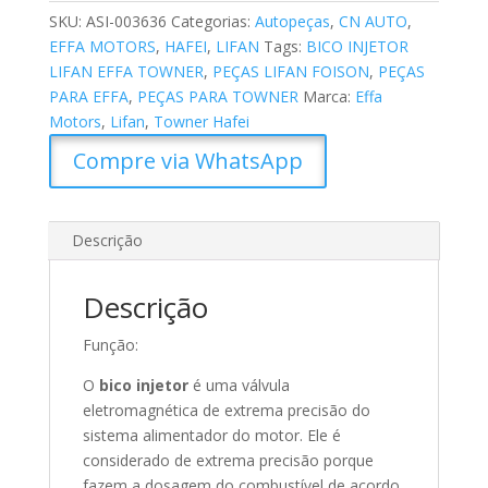
SKU:
ASI-003636
Categorias:
Autopeças
,
CN AUTO
,
EFFA MOTORS
,
HAFEI
,
LIFAN
Tags:
BICO INJETOR
LIFAN EFFA TOWNER
,
PEÇAS LIFAN FOISON
,
PEÇAS
PARA EFFA
,
PEÇAS PARA TOWNER
Marca:
Effa
Motors
,
Lifan
,
Towner Hafei
Compre via WhatsApp
Descrição
Descrição
Função:
O
bico injetor
é uma válvula
eletromagnética de extrema precisão do
sistema alimentador do motor. Ele é
considerado de extrema precisão porque
fazem a dosagem do combustível de acordo