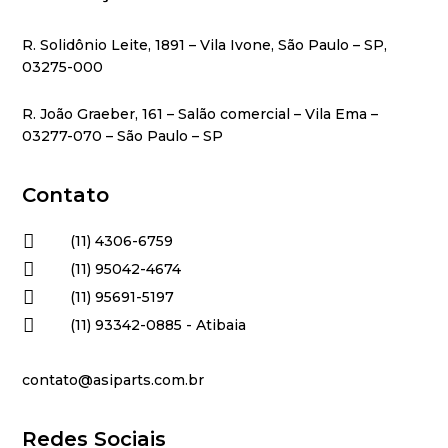
R. Solidônio Leite, 1891 – Vila Ivone, São Paulo – SP,
03275-000
R. João Graeber, 161 – Salão comercial – Vila Ema –
03277-070 – São Paulo – SP
Contato

(11) 4306-6759

(11) 95042-4674

(11) 95691-5197

(11) 93342-0885 - Atibaia
contato@asiparts.com.br
Redes Sociais