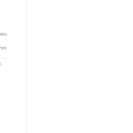
nto.
a
 nos
2
,