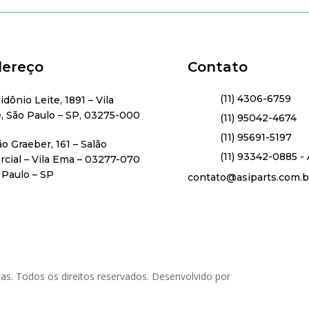
ereço
Contato
(11) 4306-6759
lidônio Leite, 1891 – Vila
, São Paulo – SP, 03275-000
(11) 95042-4674
(11) 95691-5197
ão Graeber, 161 – Salão
(11) 93342-0885 - 
cial – Vila Ema – 03277-070
 Paulo – SP
contato@asiparts.com.b
as. Todos os direitos reservados. Desenvolvido por