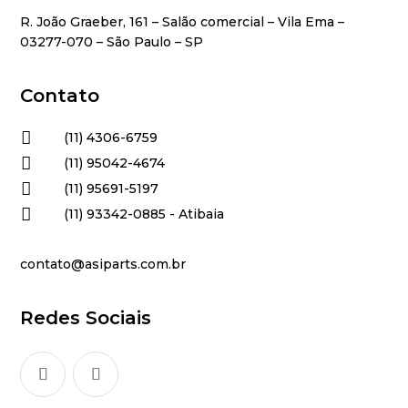
R. João Graeber, 161 – Salão comercial – Vila Ema –
03277-070 – São Paulo – SP
Contato

(11) 4306-6759

(11) 95042-4674

(11) 95691-5197

(11) 93342-0885 - Atibaia
contato@asiparts.com.br
Redes Sociais