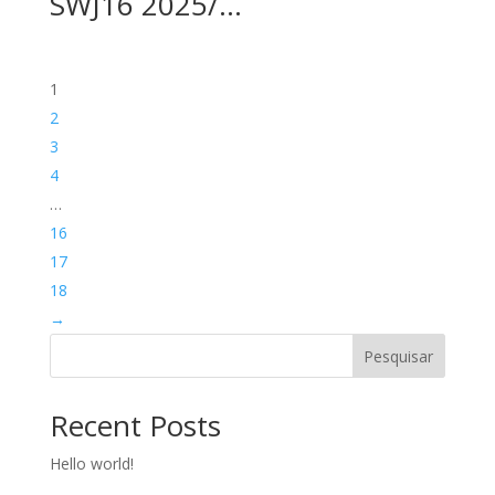
SWJ16 2025/…
1
2
3
4
…
16
17
18
→
Pesquisar
Recent Posts
Hello world!