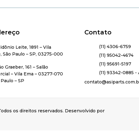
ereço
Contato
(11) 4306-6759
lidônio Leite, 1891 – Vila
, São Paulo – SP, 03275-000
(11) 95042-4674
(11) 95691-5197
ão Graeber, 161 – Salão
(11) 93342-0885 - 
cial – Vila Ema – 03277-070
 Paulo – SP
contato@asiparts.com.b
odos os direitos reservados. Desenvolvido por