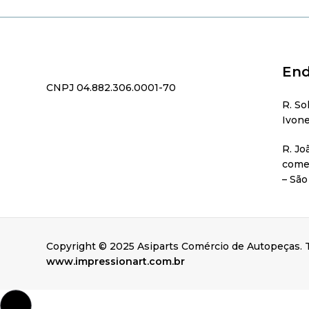
End
CNPJ 04.882.306.0001-70
R. So
Ivone
R. Jo
comer
– São
Copyright © 2025 Asiparts Comércio de Autopeças. T
www.impressionart.com.br