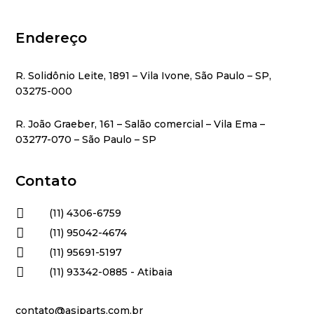
Endereço
R. Solidônio Leite, 1891 – Vila Ivone, São Paulo – SP,
03275-000
R. João Graeber, 161 – Salão comercial – Vila Ema –
03277-070 – São Paulo – SP
Contato

(11) 4306-6759

(11) 95042-4674

(11) 95691-5197

(11) 93342-0885 - Atibaia
contato@asiparts.com.br