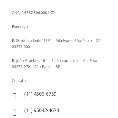
CNPJ 04.882.306.0001-70
Endereço
R. Solidônio Leite, 1891 – Vila Ivone, São Paulo – SP,
03275-000
R. João Graeber, 161 – Salão comercial – Vila Ema –
03277-070 – São Paulo – SP
Contato
(11) 4306-6759

(11) 95042-4674
