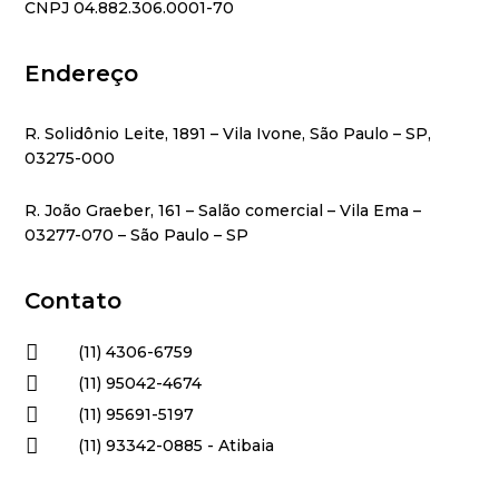
CNPJ 04.882.306.0001-70
Endereço
R. Solidônio Leite, 1891 – Vila Ivone, São Paulo – SP,
03275-000
R. João Graeber, 161 – Salão comercial – Vila Ema –
03277-070 – São Paulo – SP
Contato

(11) 4306-6759

(11) 95042-4674

(11) 95691-5197

(11) 93342-0885 - Atibaia