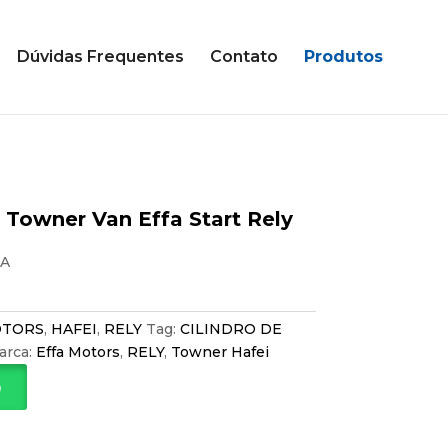
Dúvidas Frequentes
Contato
Produtos
a Towner Van Effa Start Rely
A
OTORS
,
HAFEI
,
RELY
Tag:
CILINDRO DE
arca:
Effa Motors
,
RELY
,
Towner Hafei
p