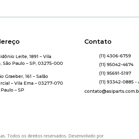
ereço
Contato
(11) 4306-6759
lidônio Leite, 1891 – Vila
, São Paulo – SP, 03275-000
(11) 95042-4674
(11) 95691-5197
ão Graeber, 161 – Salão
(11) 93342-0885 - 
cial – Vila Ema – 03277-070
 Paulo – SP
contato@asiparts.com.b
as. Todos os direitos reservados. Desenvolvido por