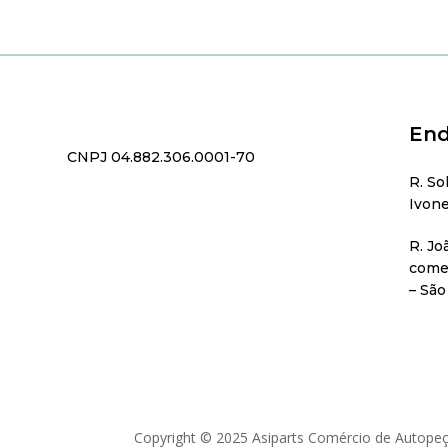
End
CNPJ 04.882.306.0001-70
R. So
Ivone
R. Jo
comer
– São
Copyright © 2025 Asiparts Comércio de Autopeç