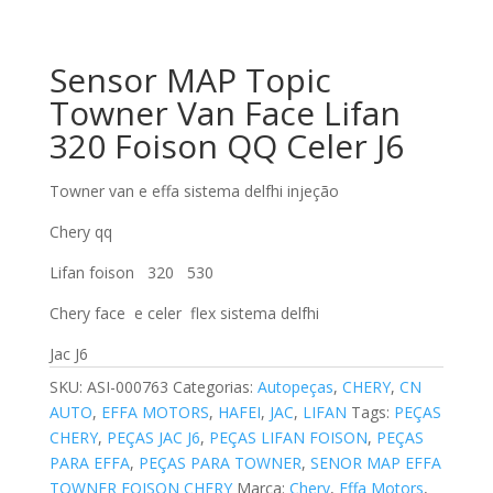
Sensor MAP Topic
Towner Van Face Lifan
320 Foison QQ Celer J6
Towner van e effa sistema delfhi injeção
Chery qq
Lifan foison 320 530
Chery face e celer flex sistema delfhi
Jac J6
SKU:
ASI-000763
Categorias:
Autopeças
,
CHERY
,
CN
AUTO
,
EFFA MOTORS
,
HAFEI
,
JAC
,
LIFAN
Tags:
PEÇAS
CHERY
,
PEÇAS JAC J6
,
PEÇAS LIFAN FOISON
,
PEÇAS
PARA EFFA
,
PEÇAS PARA TOWNER
,
SENOR MAP EFFA
TOWNER FOISON CHERY
Marca:
Chery
,
Effa Motors
,