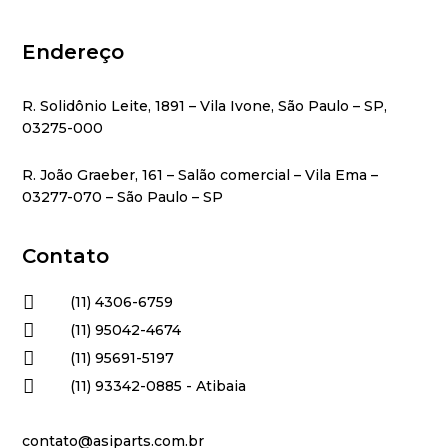
Endereço
R. Solidônio Leite, 1891 – Vila Ivone, São Paulo – SP,
03275-000
R. João Graeber, 161 – Salão comercial – Vila Ema –
03277-070 – São Paulo – SP
Contato

(11) 4306-6759

(11) 95042-4674

(11) 95691-5197

(11) 93342-0885 - Atibaia
contato@asiparts.com.br