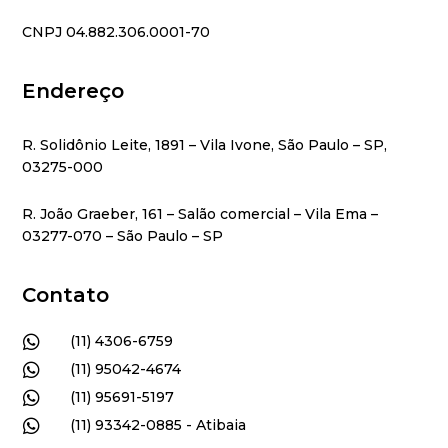
CNPJ 04.882.306.0001-70
Endereço
R. Solidônio Leite, 1891 – Vila Ivone, São Paulo – SP,
03275-000
R. João Graeber, 161 – Salão comercial – Vila Ema –
03277-070 – São Paulo – SP
Contato

(11) 4306-6759

(11) 95042-4674

(11) 95691-5197

(11) 93342-0885 - Atibaia