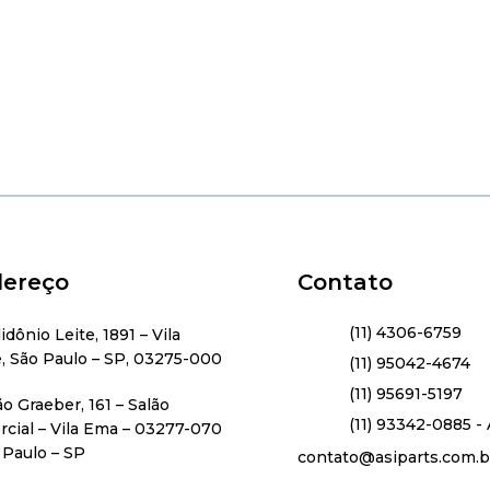
ereço
Contato
(11) 4306-6759
lidônio Leite, 1891 – Vila
, São Paulo – SP, 03275-000
(11) 95042-4674
(11) 95691-5197
ão Graeber, 161 – Salão
(11) 93342-0885 - 
cial – Vila Ema – 03277-070
 Paulo – SP
contato@asiparts.com.b