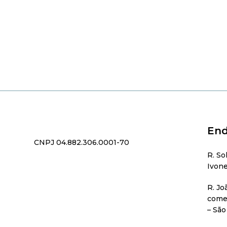
End
CNPJ 04.882.306.0001-70
R. So
Ivone
R. Jo
comer
– São