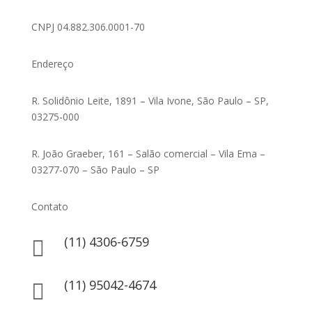
CNPJ 04.882.306.0001-70
Endereço
R. Solidônio Leite, 1891 – Vila Ivone, São Paulo – SP,
03275-000
R. João Graeber, 161 – Salão comercial – Vila Ema –
03277-070 – São Paulo – SP
Contato
(11) 4306-6759

(11) 95042-4674
