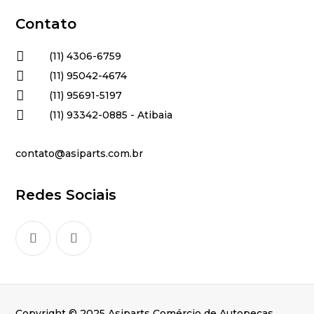
Contato

(11) 4306-6759

(11) 95042-4674

(11) 95691-5197

(11) 93342-0885 - Atibaia
contato@asiparts.com.br
Redes Sociais
Copyright © 2025 Asiparts Comércio de Autopeças.