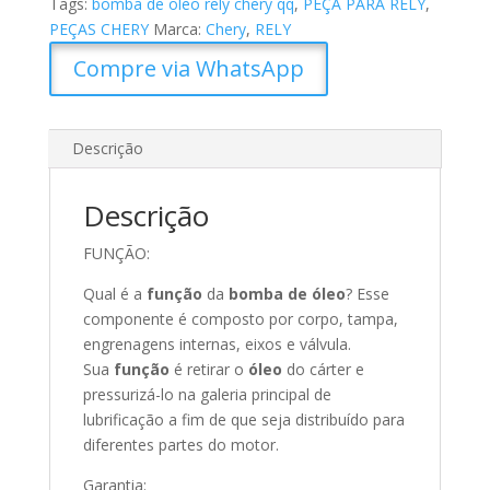
Tags:
bomba de oleo rely chery qq
,
PEÇA PARA RELY
,
PEÇAS CHERY
Marca:
Chery
,
RELY
Compre via WhatsApp
Descrição
Descrição
FUNÇÃO:
Qual é a
função
da
bomba de óleo
? Esse
componente é composto por corpo, tampa,
engrenagens internas, eixos e válvula.
Sua
função
é retirar o
óleo
do cárter e
pressurizá-lo na galeria principal de
lubrificação a fim de que seja distribuído para
diferentes partes do motor.
Garantia: