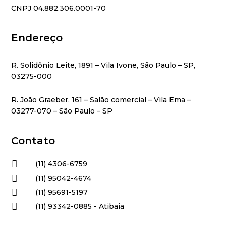
CNPJ 04.882.306.0001-70
Endereço
R. Solidônio Leite, 1891 – Vila Ivone, São Paulo – SP,
03275-000
R. João Graeber, 161 – Salão comercial – Vila Ema –
03277-070 – São Paulo – SP
Contato

(11) 4306-6759

(11) 95042-4674

(11) 95691-5197

(11) 93342-0885 - Atibaia