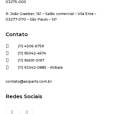
03275-000
R. João Graeber, 161 – Salão comercial – Vila Ema –
03277-070 – São Paulo – SP
Contato

(11) 4306-6759

(11) 95042-4674

(11) 95691-5197

(11) 93342-0885 - Atibaia
contato@asiparts.com.br
Redes Sociais