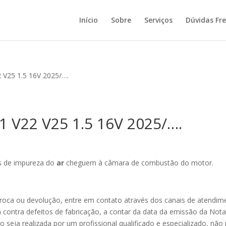
Início
Sobre
Serviços
Dúvidas Fr
 V25 1.5 16V 2025/….
1 V22 V25 1.5 16V 2025/….
as de impureza do
ar
cheguem à câmara de combustão do motor.
troca ou devolução, entre em contato através dos canais de atendim
contra defeitos de fabricação, a contar da data da emissão da Not
seja realizada por um profissional qualificado e especializado, não