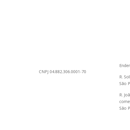
Ende
CNPJ 04.882.306.0001-70
R. So
São P
R. Jo
comer
São P