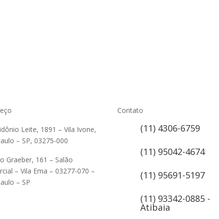
reço
Contato
(11) 4306-6759
lidônio Leite, 1891 – Vila Ivone,
aulo – SP, 03275-000
(11) 95042-4674
ão Graeber, 161 – Salão
cial – Vila Ema – 03277-070 –
(11) 95691-5197
aulo – SP
(11) 93342-0885 -
Atibaia