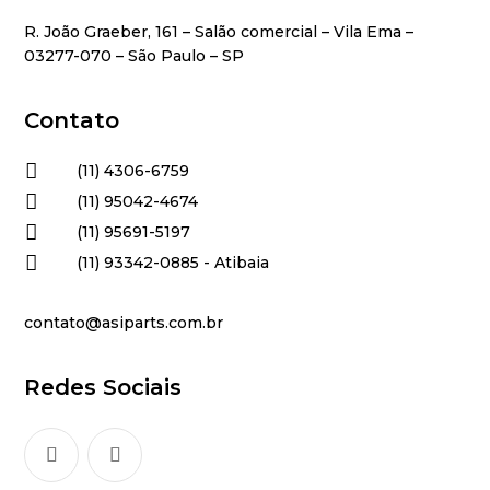
R. João Graeber, 161 – Salão comercial – Vila Ema –
03277-070 – São Paulo – SP
Contato

(11) 4306-6759

(11) 95042-4674

(11) 95691-5197

(11) 93342-0885 - Atibaia
contato@asiparts.com.br
Redes Sociais