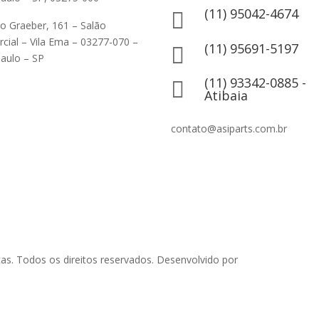
(11) 95042-4674

ão Graeber, 161 – Salão
cial – Vila Ema – 03277-070 –
(11) 95691-5197

aulo – SP
(11) 93342-0885 -

Atibaia
contato@asiparts.com.br
as. Todos os direitos reservados. Desenvolvido por