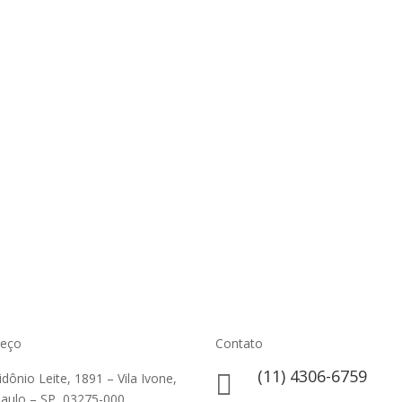
reço
Contato
(11) 4306-6759

lidônio Leite, 1891 – Vila Ivone,
aulo – SP, 03275-000