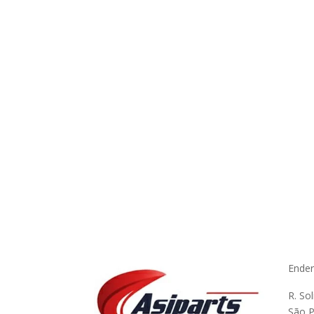
Ende
R. So
São P