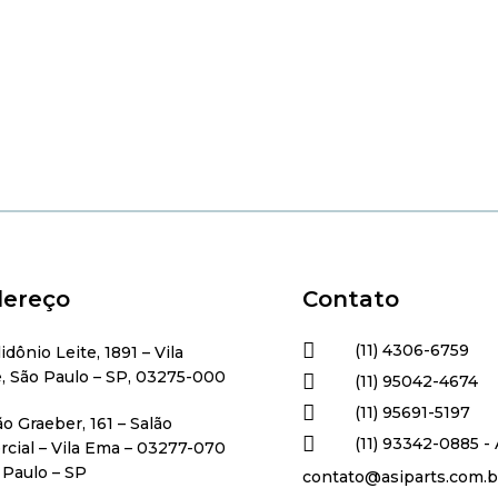
ereço
Contato

(11) 4306-6759
lidônio Leite, 1891 – Vila
, São Paulo – SP, 03275-000

(11) 95042-4674

(11) 95691-5197
ão Graeber, 161 – Salão

(11) 93342-0885 - 
cial – Vila Ema – 03277-070
 Paulo – SP
contato@asiparts.com.b