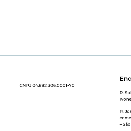
End
CNPJ 04.882.306.0001-70
R. So
Ivone
R. Jo
comer
– São