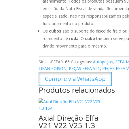
atendimento. Todos os produtos possuem 90 di
emissão da Nota Fiscal de venda. Recomendamo
especializado, não nos responsabilizamos pe
funcionamento do produto.
Os
cubos
são o suporte do disco de freio ou
rolamento de
roda
. O
cubo
também serve para
dando movimento para o mesmo.
SKU:
I-EFFA0165
Categorias:
Autopeças
,
EFFA 
LIFAN FOISON
,
PEÇAS EFFA V21
,
PEÇAS EFFA V
Compre via WhatsApp
Produtos relacionados
Axial Direção Effa
V21 V22 V25 1.3