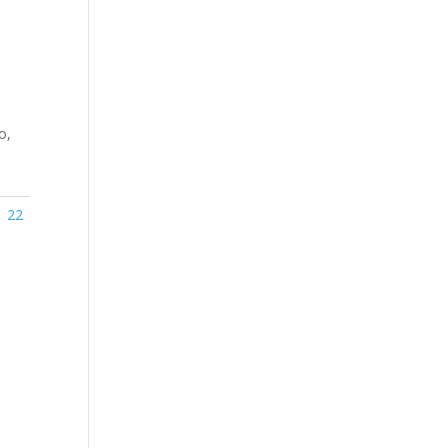
e
o,
 22