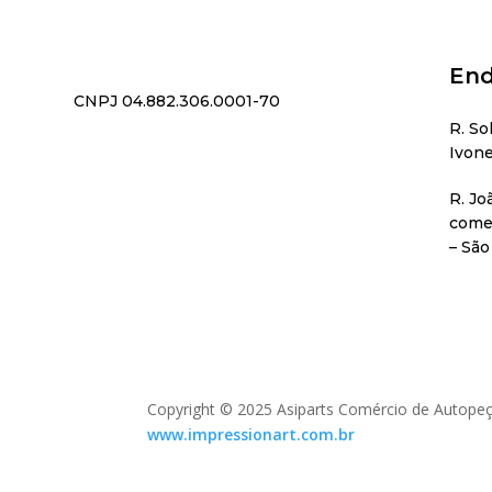
End
CNPJ 04.882.306.0001-70
R. So
Ivone
R. Jo
comer
– São
Copyright © 2025 Asiparts Comércio de Autopeç
www.impressionart.com.br