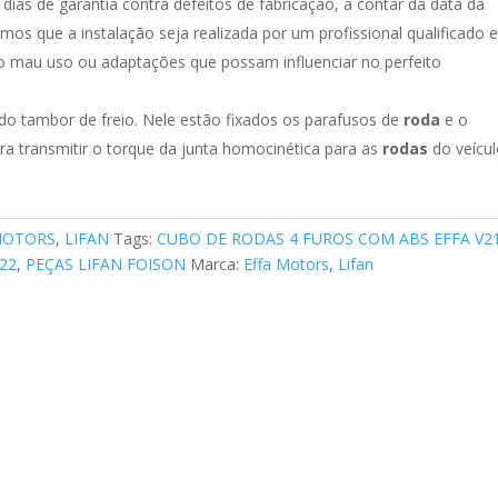
as de garantia contra defeitos de fabricação, a contar da data da
s que a instalação seja realizada por um profissional qualificado 
lo mau uso ou adaptações que possam influenciar no perfeito
 do tambor de freio. Nele estão fixados os parafusos de
roda
e o
 transmitir o torque da junta homocinética para as
rodas
do veícul
MOTORS
,
LIFAN
Tags:
CUBO DE RODAS 4 FUROS COM ABS EFFA V21
22
,
PEÇAS LIFAN FOISON
Marca:
Effa Motors
,
Lifan