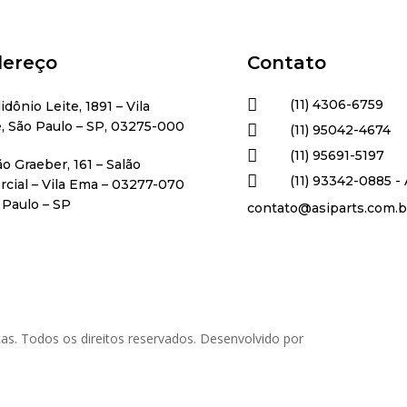
ereço
Contato

(11) 4306-6759
lidônio Leite, 1891 – Vila
, São Paulo – SP, 03275-000

(11) 95042-4674

(11) 95691-5197
ão Graeber, 161 – Salão

(11) 93342-0885 - 
cial – Vila Ema – 03277-070
 Paulo – SP
contato@asiparts.com.b
as. Todos os direitos reservados. Desenvolvido por