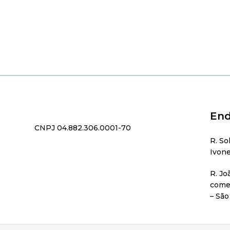
End
CNPJ 04.882.306.0001-70
R. So
Ivone
R. Jo
comer
– São