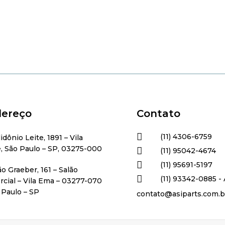
ereço
Contato

(11) 4306-6759
lidônio Leite, 1891 – Vila
, São Paulo – SP, 03275-000

(11) 95042-4674

(11) 95691-5197
ão Graeber, 161 – Salão

(11) 93342-0885 - 
cial – Vila Ema – 03277-070
 Paulo – SP
contato@asiparts.com.b