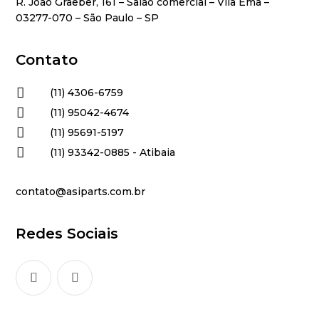
R. João Graeber, 161 – Salão comercial – Vila Ema –
03277-070 – São Paulo – SP
Contato

(11) 4306-6759

(11) 95042-4674

(11) 95691-5197

(11) 93342-0885 - Atibaia
contato@asiparts.com.br
Redes Sociais