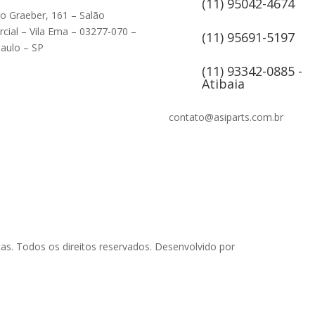
(11) 95042-4674
ão Graeber, 161 – Salão
cial – Vila Ema – 03277-070 –
(11) 95691-5197
aulo – SP
(11) 93342-0885 -
Atibaia
contato@asiparts.com.br
as. Todos os direitos reservados. Desenvolvido por