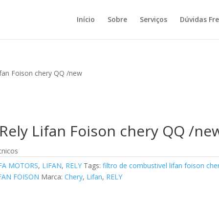
Início
Sobre
Serviços
Dúvidas Fr
Lifan Foison chery QQ /new
 Rely Lifan Foison chery QQ /ne
cnicos
FA MOTORS
,
LIFAN
,
RELY
Tags:
filtro de combustivel lifan foison che
IFAN FOISON
Marca:
Chery
,
Lifan
,
RELY