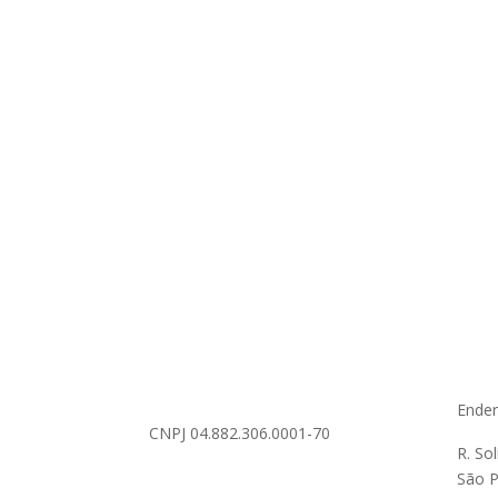
Ende
CNPJ 04.882.306.0001-70
R. So
São P