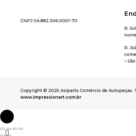
End
CNPJ 04.882.306.0001-70
R. So
Ivone
R. Jo
comer
– São
Copyright © 2025 Asiparts Comércio de Autopeças. T
www.impressionart.com.br