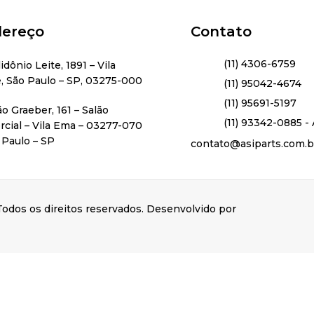
ereço
Contato
(11) 4306-6759
lidônio Leite, 1891 – Vila
, São Paulo – SP, 03275-000
(11) 95042-4674
(11) 95691-5197
ão Graeber, 161 – Salão
(11) 93342-0885 - 
cial – Vila Ema – 03277-070
 Paulo – SP
contato@asiparts.com.b
odos os direitos reservados. Desenvolvido por