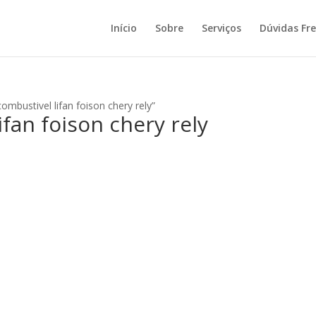
Início
Sobre
Serviços
Dúvidas Fr
mbustivel lifan foison chery rely”
ifan foison chery rely