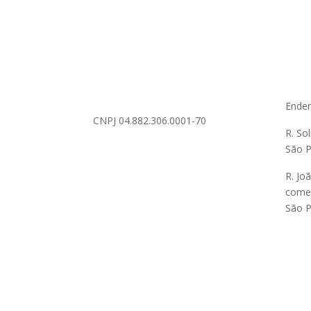
Ende
CNPJ 04.882.306.0001-70
R. So
São P
R. Jo
comer
São P