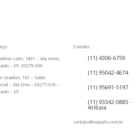
reço
Contato
(11) 4306-6759
lidônio Leite, 1891 – Vila Ivone,
aulo – SP, 03275-000
(11) 95042-4674
ão Graeber, 161 – Salão
cial – Vila Ema – 03277-070 –
(11) 95691-5197
aulo – SP
(11) 93342-0885 -
Atibaia
contato@asiparts.com.br