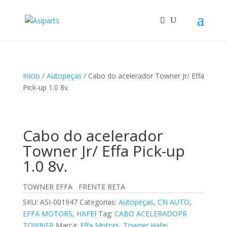
Início
/
Autopeças
/ Cabo do acelerador Towner Jr/ Effa
Pick-up 1.0 8v.
Cabo do acelerador
Towner Jr/ Effa Pick-up
1.0 8v.
TOWNER EFFA FRENTE RETA
SKU:
ASI-001947
Categorias:
Autopeças
,
CN AUTO
,
EFFA MOTORS
,
HAFEI
Tag:
CABO ACELERADOPR
TOWNER
Marca:
Effa Motors
,
Towner Hafei