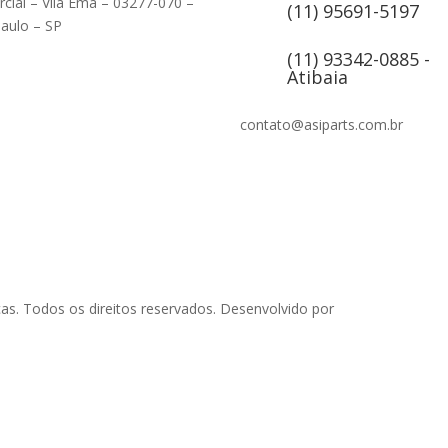
cial – Vila Ema – 03277-070 –
(11) 95691-5197
aulo – SP
(11) 93342-0885 -
Atibaia
contato@asiparts.com.br
as. Todos os direitos reservados. Desenvolvido por