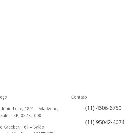
reço
Contato
(11) 4306-6759
lidônio Leite, 1891 – Vila Ivone,
aulo – SP, 03275-000
(11) 95042-4674
ão Graeber, 161 – Salão