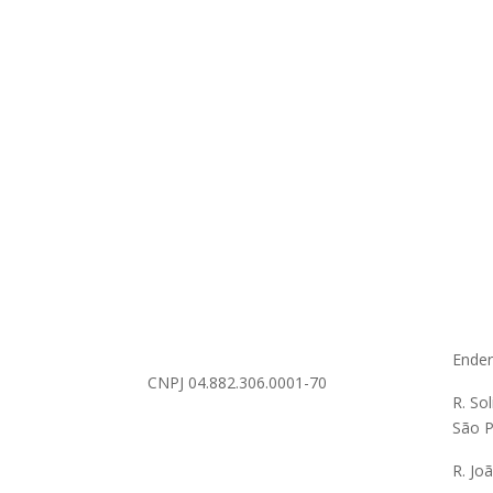
Ende
CNPJ 04.882.306.0001-70
R. So
São P
R. Jo