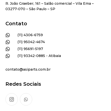
R. João Graeber, 161 – Salão comercial – Vila Ema –
03277-070 – São Paulo – SP
Contato

(11) 4306-6759

(11) 95042-4674

(11) 95691-5197

(11) 93342-0885 - Atibaia
contato@asiparts.com.br
Redes Sociais