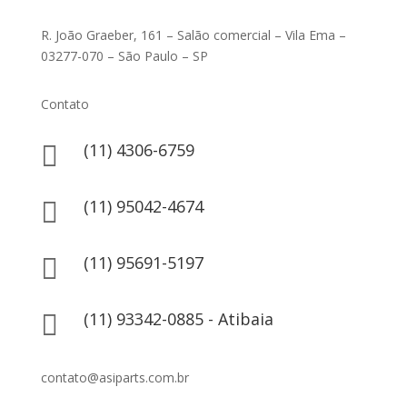
R. João Graeber, 161 – Salão comercial – Vila Ema –
03277-070 – São Paulo – SP
Contato
(11) 4306-6759

(11) 95042-4674

(11) 95691-5197

(11) 93342-0885 - Atibaia

contato@asiparts.com.br