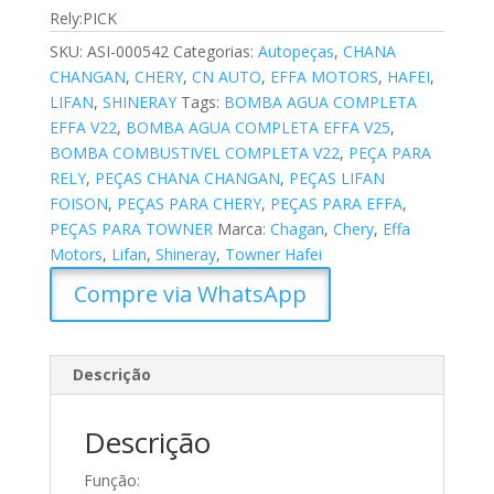
Rely:PICK
SKU:
ASI-000542
Categorias:
Autopeças
,
CHANA
CHANGAN
,
CHERY
,
CN AUTO
,
EFFA MOTORS
,
HAFEI
,
LIFAN
,
SHINERAY
Tags:
BOMBA AGUA COMPLETA
EFFA V22
,
BOMBA AGUA COMPLETA EFFA V25
,
BOMBA COMBUSTIVEL COMPLETA V22
,
PEÇA PARA
RELY
,
PEÇAS CHANA CHANGAN
,
PEÇAS LIFAN
FOISON
,
PEÇAS PARA CHERY
,
PEÇAS PARA EFFA
,
PEÇAS PARA TOWNER
Marca:
Chagan
,
Chery
,
Effa
Motors
,
Lifan
,
Shineray
,
Towner Hafei
Compre via WhatsApp
Descrição
Descrição
Função: