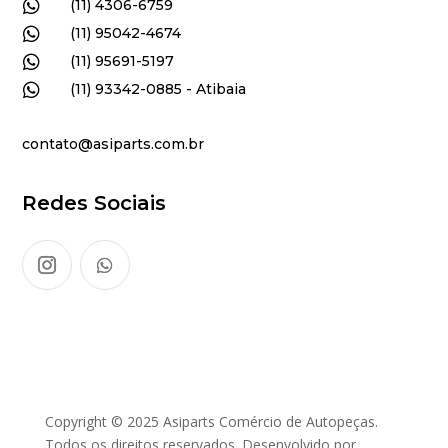

(11) 4306-6759

(11) 95042-4674

(11) 95691-5197

(11) 93342-0885 - Atibaia
contato@asiparts.com.br
Redes Sociais
Copyright © 2025 Asiparts Comércio de Autopeças.
Todos os direitos reservados. Desenvolvido por