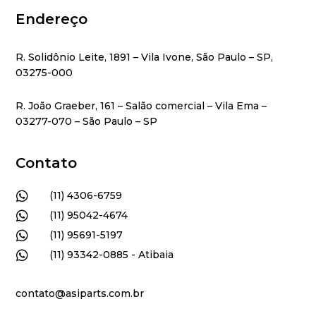
Endereço
R. Solidônio Leite, 1891 – Vila Ivone, São Paulo – SP,
03275-000
R. João Graeber, 161 – Salão comercial – Vila Ema –
03277-070 – São Paulo – SP
Contato

(11) 4306-6759

(11) 95042-4674

(11) 95691-5197

(11) 93342-0885 - Atibaia
contato@asiparts.com.br