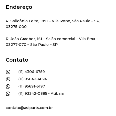
Endereço
R. Solidônio Leite, 1891 – Vila Ivone, São Paulo – SP,
03275-000
R. João Graeber, 161 – Salão comercial – Vila Ema –
03277-070 – São Paulo – SP
Contato

(11) 4306-6759

(11) 95042-4674

(11) 95691-5197

(11) 93342-0885 - Atibaia
contato@asiparts.com.br