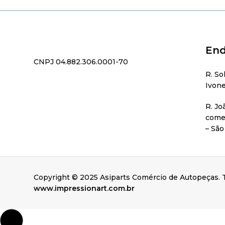
End
CNPJ 04.882.306.0001-70
R. So
Ivone
R. Jo
comer
– São
Copyright © 2025 Asiparts Comércio de Autopeças. T
www.impressionart.com.br