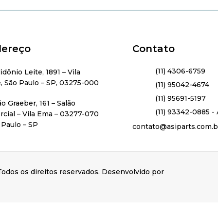
ereço
Contato
(11) 4306-6759
lidônio Leite, 1891 – Vila
, São Paulo – SP, 03275-000
(11) 95042-4674
(11) 95691-5197
ão Graeber, 161 – Salão
(11) 93342-0885 - 
cial – Vila Ema – 03277-070
 Paulo – SP
contato@asiparts.com.b
odos os direitos reservados. Desenvolvido por