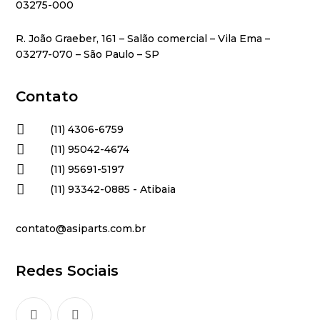
03275-000
R. João Graeber, 161 – Salão comercial – Vila Ema –
03277-070 – São Paulo – SP
Contato

(11) 4306-6759

(11) 95042-4674

(11) 95691-5197

(11) 93342-0885 - Atibaia
contato@asiparts.com.br
Redes Sociais