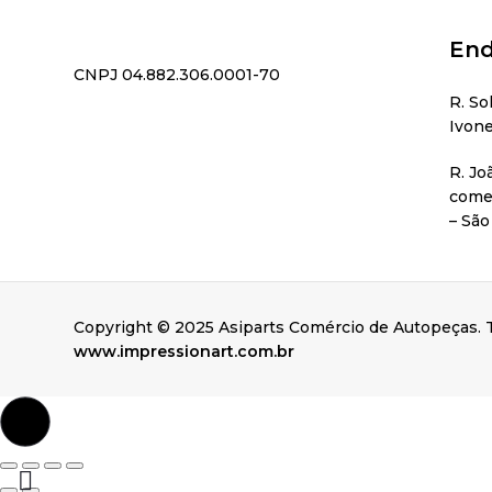
End
CNPJ 04.882.306.0001-70
R. So
Ivone
R. Jo
comer
– São
Copyright © 2025 Asiparts Comércio de Autopeças. T
www.impressionart.com.br