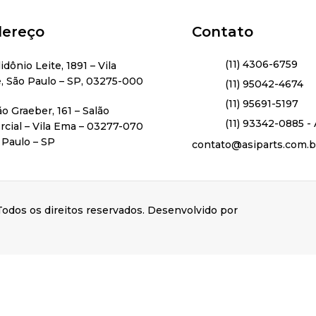
ereço
Contato
(11) 4306-6759
lidônio Leite, 1891 – Vila
, São Paulo – SP, 03275-000
(11) 95042-4674
(11) 95691-5197
ão Graeber, 161 – Salão
(11) 93342-0885 - 
cial – Vila Ema – 03277-070
 Paulo – SP
contato@asiparts.com.b
odos os direitos reservados. Desenvolvido por