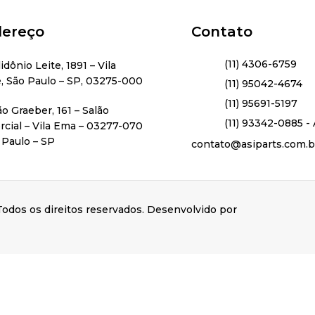
ereço
Contato
(11) 4306-6759
lidônio Leite, 1891 – Vila
, São Paulo – SP, 03275-000
(11) 95042-4674
(11) 95691-5197
ão Graeber, 161 – Salão
(11) 93342-0885 - 
cial – Vila Ema – 03277-070
 Paulo – SP
contato@asiparts.com.b
odos os direitos reservados. Desenvolvido por