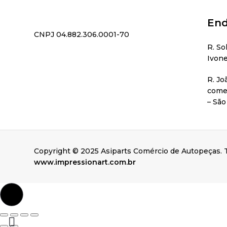
End
CNPJ 04.882.306.0001-70
R. So
Ivone
R. Jo
comer
– São
Copyright © 2025 Asiparts Comércio de Autopeças. T
www.impressionart.com.br