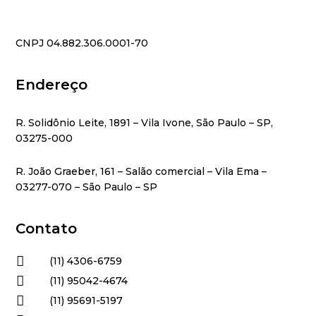
CNPJ 04.882.306.0001-70
Endereço
R. Solidônio Leite, 1891 – Vila Ivone, São Paulo – SP,
03275-000
R. João Graeber, 161 – Salão comercial – Vila Ema –
03277-070 – São Paulo – SP
Contato

(11) 4306-6759

(11) 95042-4674

(11) 95691-5197