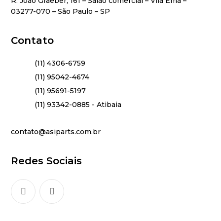
R. João Graeber, 161 – Salão comercial – Vila Ema –
03277-070 – São Paulo – SP
Contato
(11) 4306-6759
(11) 95042-4674
(11) 95691-5197
(11) 93342-0885 - Atibaia
contato@asiparts.com.br
Redes Sociais