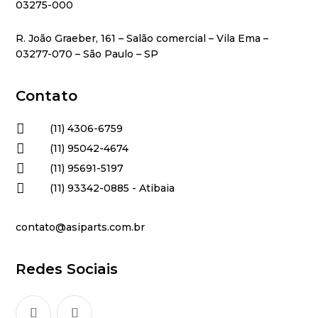
03275-000
R. João Graeber, 161 – Salão comercial – Vila Ema –
03277-070 – São Paulo – SP
Contato

(11) 4306-6759

(11) 95042-4674

(11) 95691-5197

(11) 93342-0885 - Atibaia
contato@asiparts.com.br
Redes Sociais