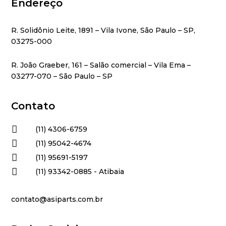
Endereço
R. Solidônio Leite, 1891 – Vila Ivone, São Paulo – SP,
03275-000
R. João Graeber, 161 – Salão comercial – Vila Ema –
03277-070 – São Paulo – SP
Contato

(11) 4306-6759

(11) 95042-4674

(11) 95691-5197

(11) 93342-0885 - Atibaia
contato@asiparts.com.br