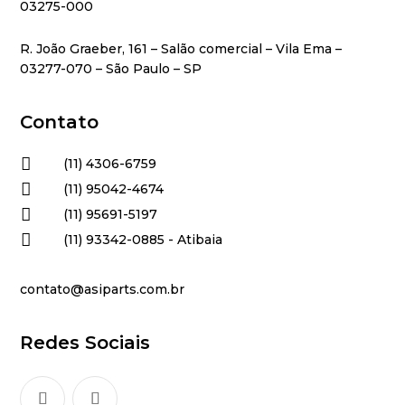
03275-000
R. João Graeber, 161 – Salão comercial – Vila Ema –
03277-070 – São Paulo – SP
Contato

(11) 4306-6759

(11) 95042-4674

(11) 95691-5197

(11) 93342-0885 - Atibaia
contato@asiparts.com.br
Redes Sociais