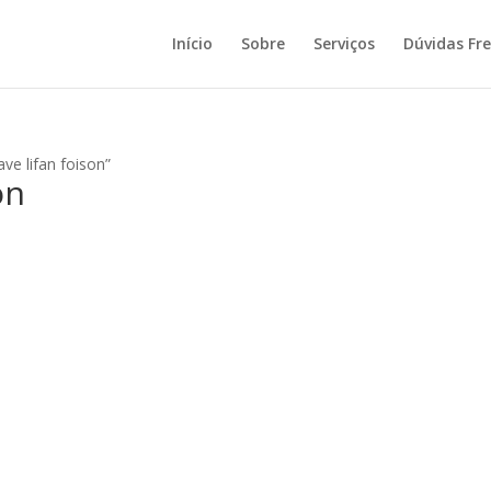
Início
Sobre
Serviços
Dúvidas Fr
e lifan foison”
on