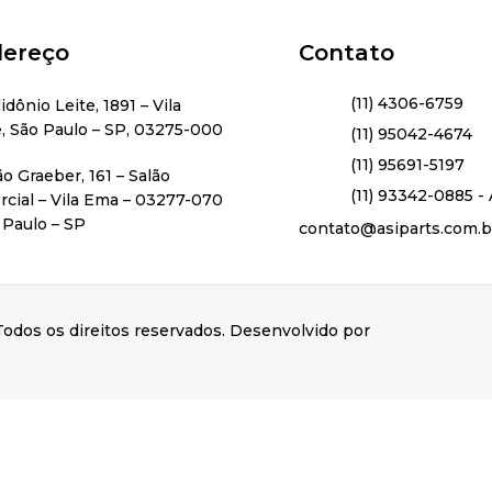
ereço
Contato
(11) 4306-6759
lidônio Leite, 1891 – Vila
, São Paulo – SP, 03275-000
(11) 95042-4674
(11) 95691-5197
ão Graeber, 161 – Salão
(11) 93342-0885 - 
cial – Vila Ema – 03277-070
 Paulo – SP
contato@asiparts.com.b
odos os direitos reservados. Desenvolvido por