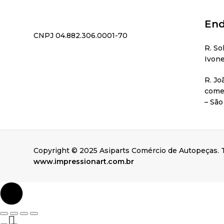
End
CNPJ 04.882.306.0001-70
R. So
Ivone
R. Jo
comer
– São
Copyright © 2025 Asiparts Comércio de Autopeças. T
www.impressionart.com.br